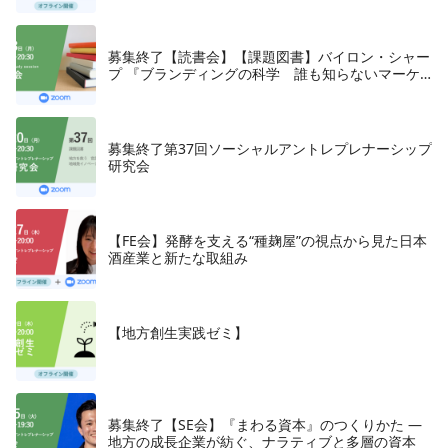
募集終了【読書会】【課題図書】バイロン・シャー
プ 『ブランディングの科学 誰も知らないマーケ
テイングの法則11』朝日新聞出版、2018年
募集終了第37回ソーシャルアントレプレナーシップ
研究会
【FE会】発酵を支える“種麹屋”の視点から見た日本
酒産業と新たな取組み
【地方創生実践ゼミ】
募集終了【SE会】『まわる資本』のつくりかた —
地方の成長企業が紡ぐ、ナラティブと多層の資本