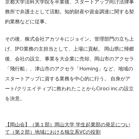
京都大学法科大学院を卒業後、スタートアップ向け法律事
務所で弁護士として活動。知的財産や資金調達に関する契
約業務などに従事。
その後、株式会社アカツキにジョイン。管理部門の立ち上
げ、IPO業務の主担当として、上場に貢献。 岡山県に帰郷
後、会社の設立、事業を大企業に売却、岡山市のアクセラ
「飛行船」、津山市のアクセラ「Homing」など、地域の
スタートアップに資する業務を中心的に行う。 自身がア
ート/クリエイティブに救われたことからCiroci inc.の設立
を決意。
【岡山会】（第１部）岡山大学 学生起業部の発足につい
て（第２部）地域における独立系VCの役割