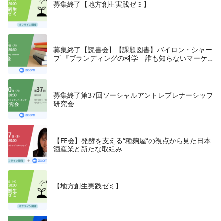
募集終了【地方創生実践ゼミ】
募集終了【読書会】【課題図書】バイロン・シャー
プ 『ブランディングの科学 誰も知らないマーケ
テイングの法則11』朝日新聞出版、2018年
募集終了第37回ソーシャルアントレプレナーシップ
研究会
【FE会】発酵を支える“種麹屋”の視点から見た日本
酒産業と新たな取組み
【地方創生実践ゼミ】