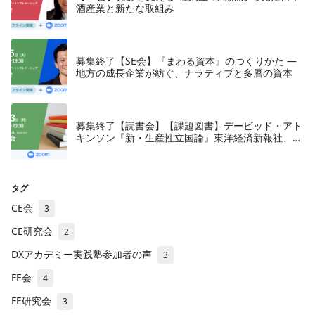
酒産業と新たな取組み
募集終了【SE会】『まわる資本』のつくりかた —
地方の成長企業が紡ぐ、ナラティブと多層の資本
募集終了【読書会】【課題図書】デービッド・アト
キンソン『新・生産性立国論』東洋経済新報社、
2018年
タグ
CE会
3
CE研究会
2
DXアカデミー実践塾参加者の声
3
FE会
4
FE研究会
3