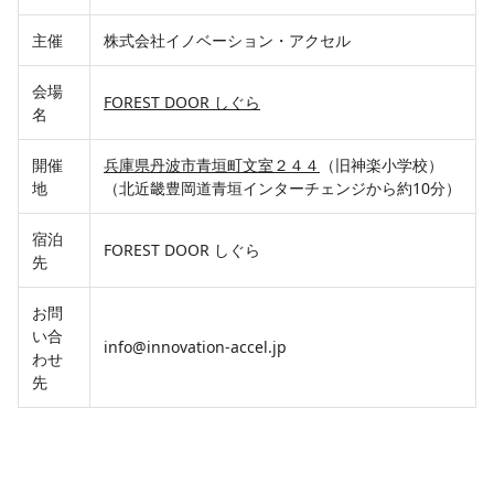
主催
株式会社イノベーション・アクセル
会場
FOREST DOOR しぐら
名
開催
兵庫県丹波市青垣町文室２４４
（旧神楽小学校）
地
（北近畿豊岡道青垣インターチェンジから約10分）
宿泊
FOREST DOOR しぐら
先
お問
い合
info@innovation-accel.jp
わせ
先