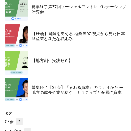
募集終了第37回ソーシャルアントレプレナーシップ
研究会
【FE会】発酵を支える“種麹屋”の視点から見た日本
酒産業と新たな取組み
【地方創生実践ゼミ】
募集終了【SE会】『まわる資本』のつくりかた —
地方の成長企業が紡ぐ、ナラティブと多層の資本
タグ
CE会
3