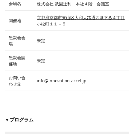
会場名
株式会社 祇園辻利
本社４階 会議室
京都府京都市東山区大和大路通四条下る４丁目
開催地
小松町１１－５
懇親会会
未定
場
懇親会開
未定
催地
お問い合
info@innovation-accel.jp
わせ先
▼プログラム