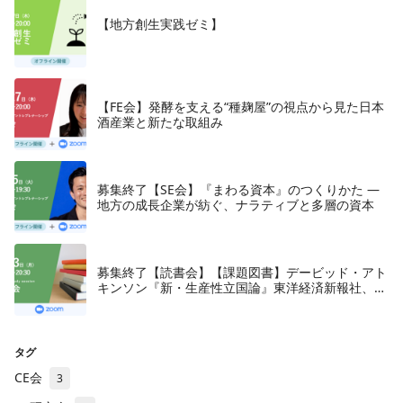
【地方創生実践ゼミ】
【FE会】発酵を支える“種麹屋”の視点から見た日本
酒産業と新たな取組み
募集終了【SE会】『まわる資本』のつくりかた —
地方の成長企業が紡ぐ、ナラティブと多層の資本
募集終了【読書会】【課題図書】デービッド・アト
キンソン『新・生産性立国論』東洋経済新報社、
2018年
タグ
CE会
3