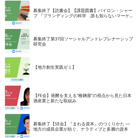
募集終了【読書会】【課題図書】バイロン・シャー
プ 『ブランディングの科学 誰も知らないマーケ
テイングの法則11』朝日新聞出版、2018年
募集終了第37回ソーシャルアントレプレナーシップ
研究会
【地方創生実践ゼミ】
【FE会】発酵を支える“種麹屋”の視点から見た日本
酒産業と新たな取組み
募集終了【SE会】『まわる資本』のつくりかた —
地方の成長企業が紡ぐ、ナラティブと多層の資本