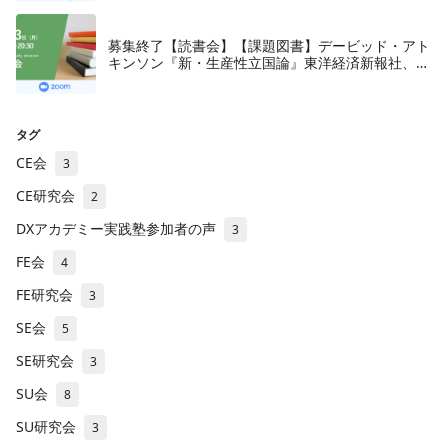
募集終了【読書会】【課題図書】デービッド・アト
キンソン『新・生産性立国論』東洋経済新報社、
2018年
タグ
CE会
3
CE研究会
2
DXアカデミー実践塾参加者の声
3
FE会
4
FE研究会
3
SE会
5
SE研究会
3
SU会
8
SU研究会
3