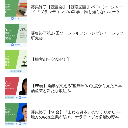
募集終了【読書会】【課題図書】バイロン・シャー
プ 『ブランディングの科学 誰も知らないマーケ
テイングの法則11』朝日新聞出版、2018年
募集終了第37回ソーシャルアントレプレナーシップ
研究会
【地方創生実践ゼミ】
【FE会】発酵を支える“種麹屋”の視点から見た日本
酒産業と新たな取組み
募集終了【SE会】『まわる資本』のつくりかた —
地方の成長企業が紡ぐ、ナラティブと多層の資本