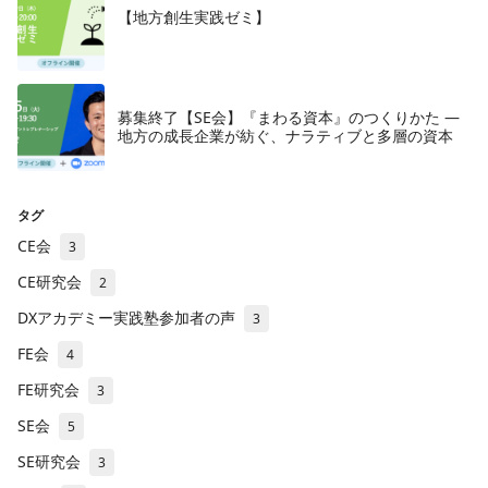
【地方創生実践ゼミ】
募集終了【SE会】『まわる資本』のつくりかた —
地方の成長企業が紡ぐ、ナラティブと多層の資本
タグ
CE会
3
CE研究会
2
DXアカデミー実践塾参加者の声
3
FE会
4
FE研究会
3
SE会
5
SE研究会
3