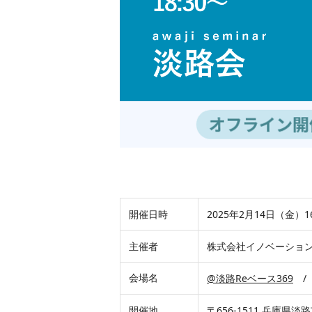
開催日時
2025年2月14日（金）16
主催者
株式会社イノベーショ
会場名
@淡路Reベース369
/ 
開催地
〒656-1511 兵庫県淡