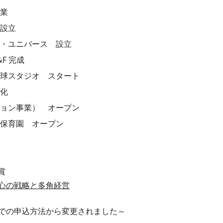
操業
 設立
ン・ユニバース 設立
F 完成
スタジオ スタート
品化
ション事業） オープン
め保育園 オープン
賞
心の戦略と多角経営
での申込方法から変更されました～