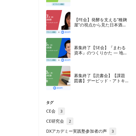
【FE会】発酵を支える“種麹
屋”の視点から見た日本酒産
業と新たな取組み
募集終了【SE会】『まわる
資本』のつくりかた — 地方
の成長企業が紡ぐ、ナラテ
ィブと多層の資本
募集終了【読書会】【課題
図書】デービッド・アトキ
ンソン『新・生産性立国
論』東洋経済新報社、2018
年
タグ
CE会
3
CE研究会
2
DXアカデミー実践塾参加者の声
3