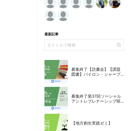
最新記事
募集終了【読書会】【課題
図書】バイロン・シャープ
『ブランディングの科学
誰も知らないマーケテイン
グの法則11』朝日新聞出
版、2018年
募集終了第37回ソーシャル
アントレプレナーシップ研
究会
【地方創生実践ゼミ】