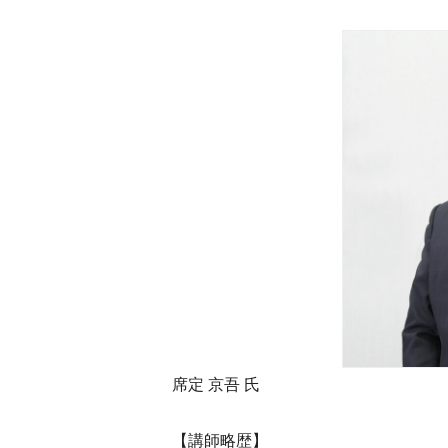
席定 京吾 氏
【講師略歴】