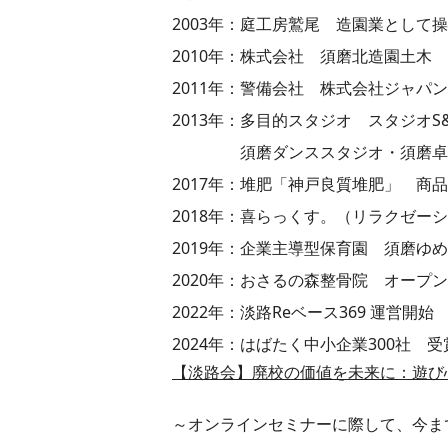
2003年：庭工房鷲尾 造園業として
2010年：株式会社 須磨北造園土木
2011年：警備会社 株式会社ジャパ
2013年：多目的スタジオ スタジオS&
須磨ダンススタジオ・須磨卓球
2017年：堆肥「神戸良質堆肥」 商
2018年：喜らっくす。（リラクゼー
2019年：企業主導型保育園 須磨ゆ
2020年：おさるの森整骨院 オープン
2022年：淡路Reベース369 運営開始
2024年：はばたく中小企業300社 受
【淡路会】廃校の価値を未来に：遊び
～オンラインセミナーに際して、今ま