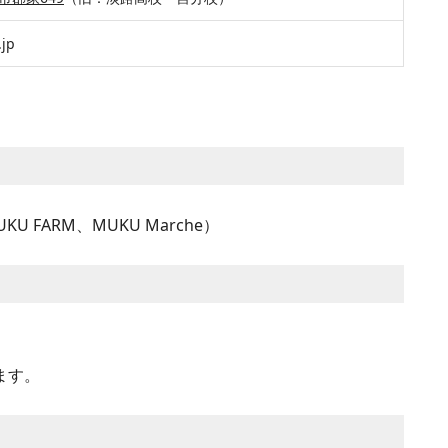
.jp
FARM、MUKU Marche）
ます。