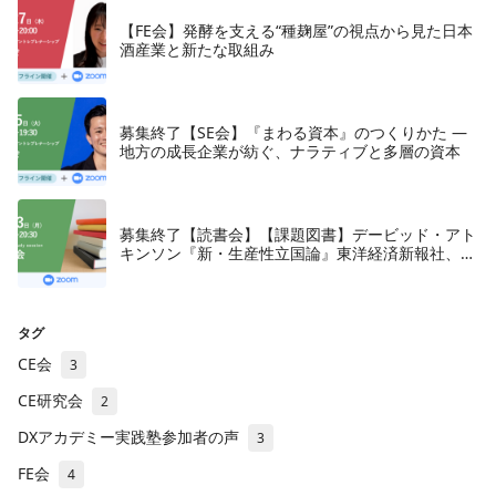
【FE会】発酵を支える“種麹屋”の視点から見た日本
酒産業と新たな取組み
募集終了【SE会】『まわる資本』のつくりかた —
地方の成長企業が紡ぐ、ナラティブと多層の資本
募集終了【読書会】【課題図書】デービッド・アト
キンソン『新・生産性立国論』東洋経済新報社、
2018年
タグ
CE会
3
CE研究会
2
DXアカデミー実践塾参加者の声
3
FE会
4