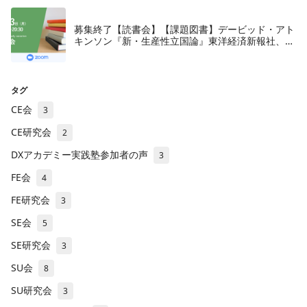
募集終了【読書会】【課題図書】デービッド・アト
キンソン『新・生産性立国論』東洋経済新報社、
2018年
タグ
CE会
3
CE研究会
2
DXアカデミー実践塾参加者の声
3
FE会
4
FE研究会
3
SE会
5
SE研究会
3
SU会
8
SU研究会
3