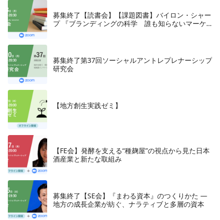
募集終了【読書会】【課題図書】バイロン・シャー
プ 『ブランディングの科学 誰も知らないマーケ
テイングの法則11』朝日新聞出版、2018年
募集終了第37回ソーシャルアントレプレナーシップ
研究会
【地方創生実践ゼミ】
【FE会】発酵を支える“種麹屋”の視点から見た日本
酒産業と新たな取組み
募集終了【SE会】『まわる資本』のつくりかた —
地方の成長企業が紡ぐ、ナラティブと多層の資本