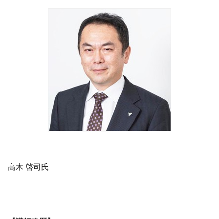
高木 啓司氏