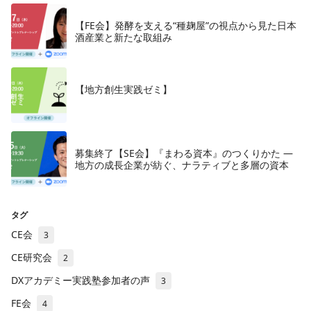
【FE会】発酵を支える“種麹屋”の視点から見た日本
酒産業と新たな取組み
【地方創生実践ゼミ】
募集終了【SE会】『まわる資本』のつくりかた —
地方の成長企業が紡ぐ、ナラティブと多層の資本
タグ
CE会
3
CE研究会
2
DXアカデミー実践塾参加者の声
3
FE会
4