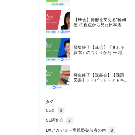
【FE会】発酵を支える“種麹
屋”の視点から見た日本酒産
業と新たな取組み
募集終了【SE会】『まわる
資本』のつくりかた — 地方
の成長企業が紡ぐ、ナラテ
ィブと多層の資本
募集終了【読書会】【課題
図書】デービッド・アトキ
ンソン『新・生産性立国
論』東洋経済新報社、2018
年
タグ
CE会
3
CE研究会
2
DXアカデミー実践塾参加者の声
3