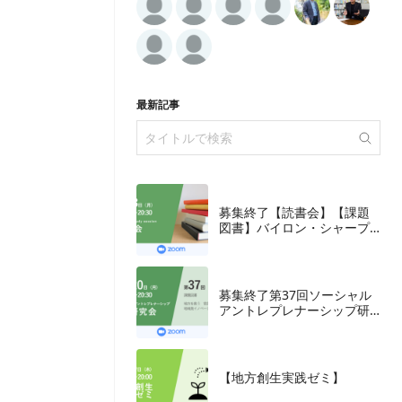
最新記事
募集終了【読書会】【課題
図書】バイロン・シャープ
『ブランディングの科学
誰も知らないマーケテイン
グの法則11』朝日新聞出
版、2018年
募集終了第37回ソーシャル
アントレプレナーシップ研
究会
【地方創生実践ゼミ】