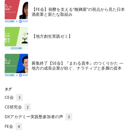
【FE会】発酵を支える“種麹屋”の視点から見た日本
酒産業と新たな取組み
【地方創生実践ゼミ】
募集終了【SE会】『まわる資本』のつくりかた —
地方の成長企業が紡ぐ、ナラティブと多層の資本
タグ
CE会
3
CE研究会
2
DXアカデミー実践塾参加者の声
3
FE会
4