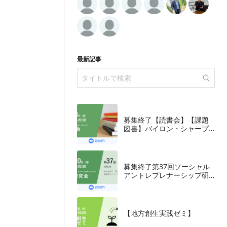
最新記事
募集終了【読書会】【課題
図書】バイロン・シャープ
『ブランディングの科学
誰も知らないマーケテイン
グの法則11』朝日新聞出
版、2018年
募集終了第37回ソーシャル
アントレプレナーシップ研
究会
【地方創生実践ゼミ】