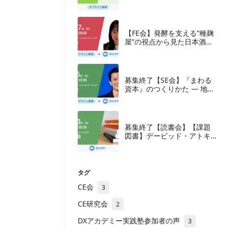
【FE会】発酵を支える“種麹
屋”の視点から見た日本酒産
業と新たな取組み
募集終了【SE会】『まわる
資本』のつくりかた — 地方
の成長企業が紡ぐ、ナラテ
ィブと多層の資本
募集終了【読書会】【課題
図書】デービッド・アトキ
ンソン『新・生産性立国
論』東洋経済新報社、2018
年
タグ
CE会
3
CE研究会
2
DXアカデミー実践塾参加者の声
3