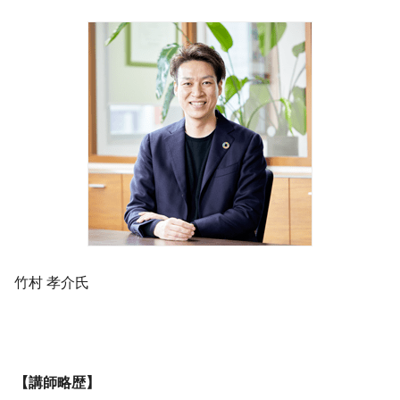
竹村 孝介氏
【講師略歴】