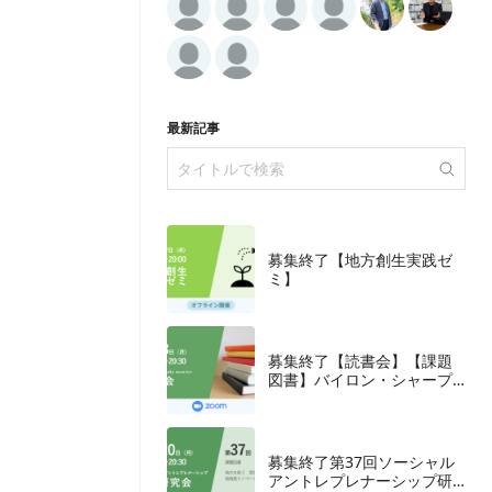
最新記事
募集終了【地方創生実践ゼ
ミ】
募集終了【読書会】【課題
図書】バイロン・シャープ
『ブランディングの科学
誰も知らないマーケテイン
グの法則11』朝日新聞出
版、2018年
募集終了第37回ソーシャル
アントレプレナーシップ研