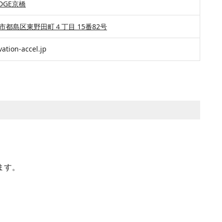
IDGE京橋
市都島区東野田町４丁目 15番82号
ation-accel.jp
ます。