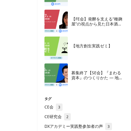
究会
【FE会】発酵を支える“種麹
屋”の視点から見た日本酒産
業と新たな取組み
【地方創生実践ゼミ】
募集終了【SE会】『まわる
資本』のつくりかた — 地方
の成長企業が紡ぐ、ナラテ
ィブと多層の資本
タグ
CE会
3
CE研究会
2
DXアカデミー実践塾参加者の声
3