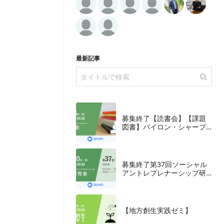
最新記事
募集終了【読書会】【課題
図書】バイロン・シャープ
『ブランディングの科学
誰も知らないマーケテイン
グの法則11』朝日新聞出
版、2018年
募集終了第37回ソーシャル
アントレプレナーシップ研
究会
【地方創生実践ゼミ】