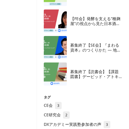
【FE会】発酵を支える“種麹
屋”の視点から見た日本酒産
業と新たな取組み
募集終了【SE会】『まわる
資本』のつくりかた — 地方
の成長企業が紡ぐ、ナラテ
ィブと多層の資本
募集終了【読書会】【課題
図書】デービッド・アトキ
ンソン『新・生産性立国
論』東洋経済新報社、2018
年
タグ
CE会
3
CE研究会
2
DXアカデミー実践塾参加者の声
3