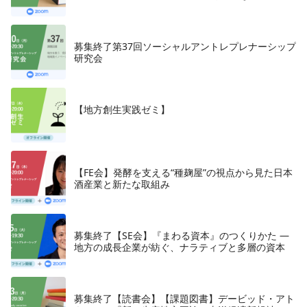
テイングの法則11』朝日新聞出版、2018年
募集終了第37回ソーシャルアントレプレナーシップ
研究会
【地方創生実践ゼミ】
【FE会】発酵を支える“種麹屋”の視点から見た日本
酒産業と新たな取組み
募集終了【SE会】『まわる資本』のつくりかた —
地方の成長企業が紡ぐ、ナラティブと多層の資本
募集終了【読書会】【課題図書】デービッド・アト