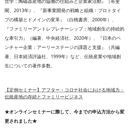
営学：陶磁器産地の協働の仕組みと企業家活動』（有斐
閣、2013年）、『新事業開発の戦略と組織：プロトタイ
プの構築とドメインの変革』（白桃書房、2000年）、
『ファミリーアントレプレナーシップ：地域創生の持続的
な牽引力』（編著、中央経済社、2020年）、『日本のベ
ンチャー企業：アーリーステージの課題と支援』（共編
著、日本経済評論社、1999年）など、伝統産業や地域創
生についての著作多数。
【定例セミナー】アフター・コロナ社会における地域力：
伝統産地の存続とファミリービジネス
★オンラインセミナーに際して、今までの申込方法から変
更されました★