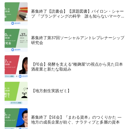
募集終了【読書会】【課題図書】バイロン・シャー
プ 『ブランディングの科学 誰も知らないマーケ
テイングの法則11』朝日新聞出版、2018年
募集終了第37回ソーシャルアントレプレナーシップ
研究会
【FE会】発酵を支える“種麹屋”の視点から見た日本
酒産業と新たな取組み
【地方創生実践ゼミ】
募集終了【SE会】『まわる資本』のつくりかた —
地方の成長企業が紡ぐ、ナラティブと多層の資本