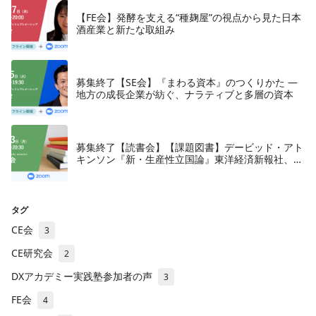
【FE会】発酵を支える“種麹屋”の視点から見た日本
酒産業と新たな取組み
募集終了【SE会】『まわる資本』のつくりかた —
地方の成長企業が紡ぐ、ナラティブと多層の資本
募集終了【読書会】【課題図書】デービッド・アト
キンソン『新・生産性立国論』東洋経済新報社、
2018年
タグ
CE会
3
CE研究会
2
DXアカデミー実践塾参加者の声
3
FE会
4