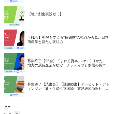
【地方創生実践ゼミ】
【FE会】発酵を支える“種麹屋”の視点から見た日本
酒産業と新たな取組み
募集終了【SE会】『まわる資本』のつくりかた —
地方の成長企業が紡ぐ、ナラティブと多層の資本
募集終了【読書会】【課題図書】デービッド・アト
キンソン『新・生産性立国論』東洋経済新報社、
2018年
タグ