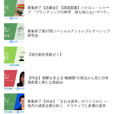
募集終了【読書会】【課題図書】バイロン・シャー
プ 『ブランディングの科学 誰も知らないマーケ
テイングの法則11』朝日新聞出版、2018年
募集終了第37回ソーシャルアントレプレナーシップ
研究会
【地方創生実践ゼミ】
【FE会】発酵を支える“種麹屋”の視点から見た日本
酒産業と新たな取組み
募集終了【SE会】『まわる資本』のつくりかた —
地方の成長企業が紡ぐ、ナラティブと多層の資本