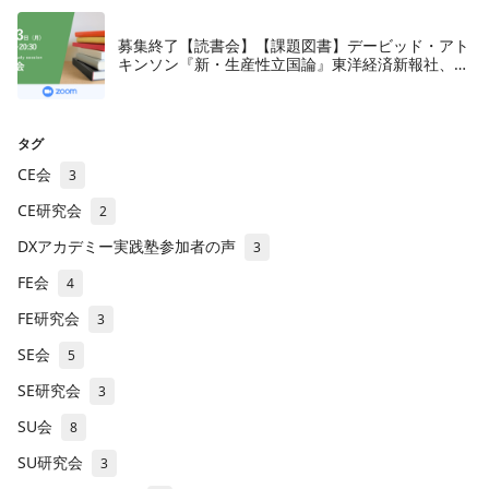
募集終了【読書会】【課題図書】デービッド・アト
キンソン『新・生産性立国論』東洋経済新報社、
2018年
タグ
CE会
3
CE研究会
2
DXアカデミー実践塾参加者の声
3
FE会
4
FE研究会
3
SE会
5
SE研究会
3
SU会
8
SU研究会
3