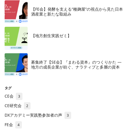
【FE会】発酵を支える“種麹屋”の視点から見た日本
酒産業と新たな取組み
【地方創生実践ゼミ】
募集終了【SE会】『まわる資本』のつくりかた —
地方の成長企業が紡ぐ、ナラティブと多層の資本
タグ
CE会
3
CE研究会
2
DXアカデミー実践塾参加者の声
3
FE会
4