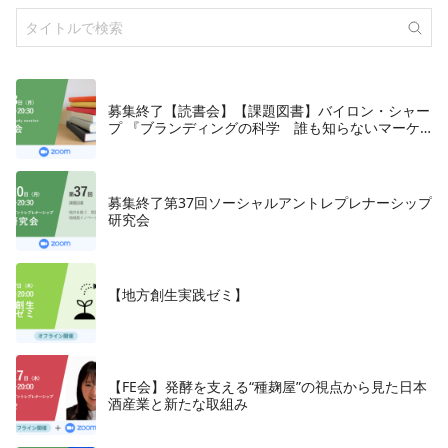
募集終了【読書会】【課題図書】バイロン・シャー
プ 『ブランディングの科学 誰も知らないマーケ
テイングの法則11』朝日新聞出版、2018年
募集終了第37回ソーシャルアントレプレナーシップ
研究会
【地方創生実践ゼミ】
【FE会】発酵を支える“種麹屋”の視点から見た日本
酒産業と新たな取組み