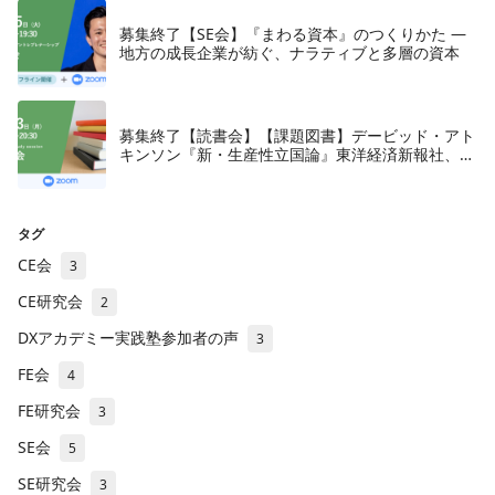
募集終了【SE会】『まわる資本』のつくりかた —
地方の成長企業が紡ぐ、ナラティブと多層の資本
募集終了【読書会】【課題図書】デービッド・アト
キンソン『新・生産性立国論』東洋経済新報社、
2018年
タグ
CE会
3
CE研究会
2
DXアカデミー実践塾参加者の声
3
FE会
4
FE研究会
3
SE会
5
SE研究会
3