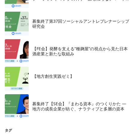
テイングの法則11』朝日新聞出版、2018年
募集終了第37回ソーシャルアントレプレナーシップ
研究会
【FE会】発酵を支える“種麹屋”の視点から見た日本
酒産業と新たな取組み
【地方創生実践ゼミ】
募集終了【SE会】『まわる資本』のつくりかた —
地方の成長企業が紡ぐ、ナラティブと多層の資本
タグ