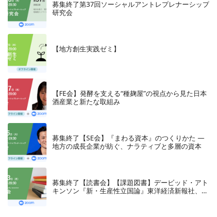
募集終了第37回ソーシャルアントレプレナーシップ
研究会
【地方創生実践ゼミ】
【FE会】発酵を支える“種麹屋”の視点から見た日本
酒産業と新たな取組み
募集終了【SE会】『まわる資本』のつくりかた —
地方の成長企業が紡ぐ、ナラティブと多層の資本
募集終了【読書会】【課題図書】デービッド・アト
キンソン『新・生産性立国論』東洋経済新報社、
2018年