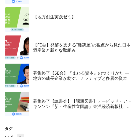
【地方創生実践ゼミ】
【FE会】発酵を支える“種麹屋”の視点から見た日本
酒産業と新たな取組み
募集終了【SE会】『まわる資本』のつくりかた —
地方の成長企業が紡ぐ、ナラティブと多層の資本
募集終了【読書会】【課題図書】デービッド・アト
キンソン『新・生産性立国論』東洋経済新報社、
2018年
タグ