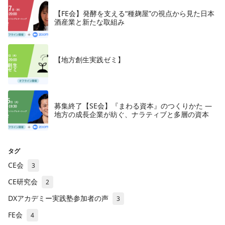
【FE会】発酵を支える“種麹屋”の視点から見た日本
酒産業と新たな取組み
【地方創生実践ゼミ】
募集終了【SE会】『まわる資本』のつくりかた —
地方の成長企業が紡ぐ、ナラティブと多層の資本
タグ
CE会
3
CE研究会
2
DXアカデミー実践塾参加者の声
3
FE会
4