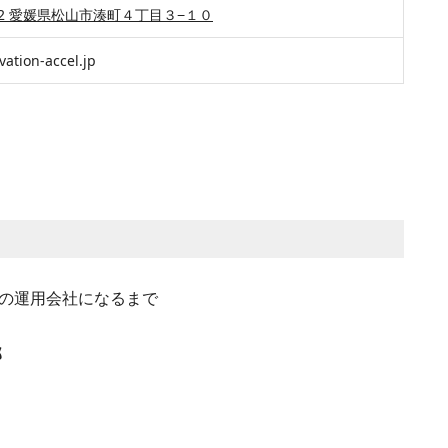
-0012 愛媛県松山市湊町４丁目３−１０​
novation-accel.jp​
告の運用会社になるまで
郎