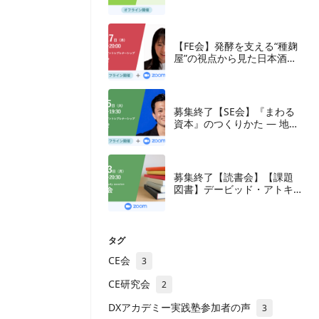
【FE会】発酵を支える“種麹
屋”の視点から見た日本酒産
業と新たな取組み
募集終了【SE会】『まわる
資本』のつくりかた — 地方
の成長企業が紡ぐ、ナラテ
ィブと多層の資本
募集終了【読書会】【課題
図書】デービッド・アトキ
ンソン『新・生産性立国
論』東洋経済新報社、2018
年
タグ
CE会
3
CE研究会
2
DXアカデミー実践塾参加者の声
3