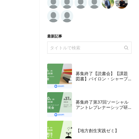
最新記事
募集終了【読書会】【課題
図書】バイロン・シャープ
『ブランディングの科学
誰も知らないマーケテイン
グの法則11』朝日新聞出
版、2018年
募集終了第37回ソーシャル
アントレプレナーシップ研
究会
【地方創生実践ゼミ】