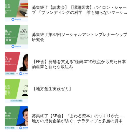
募集終了【読書会】【課題図書】バイロン・シャー
プ 『ブランディングの科学 誰も知らないマーケ
テイングの法則11』朝日新聞出版、2018年
募集終了第37回ソーシャルアントレプレナーシップ
研究会
【FE会】発酵を支える“種麹屋”の視点から見た日本
酒産業と新たな取組み
【地方創生実践ゼミ】
募集終了【SE会】『まわる資本』のつくりかた —
地方の成長企業が紡ぐ、ナラティブと多層の資本