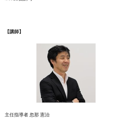
【講師】
​主任指導者 忽那 憲治​