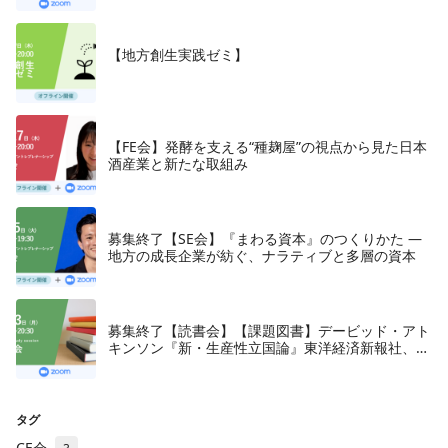
【地方創生実践ゼミ】
【FE会】発酵を支える“種麹屋”の視点から見た日本
酒産業と新たな取組み
募集終了【SE会】『まわる資本』のつくりかた —
地方の成長企業が紡ぐ、ナラティブと多層の資本
募集終了【読書会】【課題図書】デービッド・アト
キンソン『新・生産性立国論』東洋経済新報社、
2018年
タグ
CE会