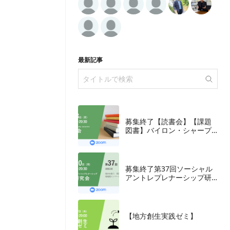
最新記事
募集終了【読書会】【課題
図書】バイロン・シャープ
『ブランディングの科学
誰も知らないマーケテイン
グの法則11』朝日新聞出
版、2018年
募集終了第37回ソーシャル
アントレプレナーシップ研
究会
【地方創生実践ゼミ】