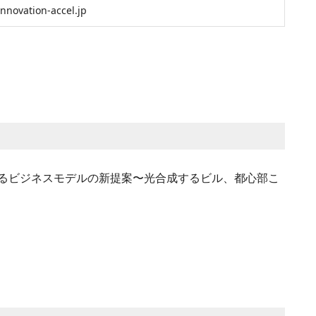
o@innovation-accel.jp
るビジネスモデルの新提案〜光合成するビル、都心部こ