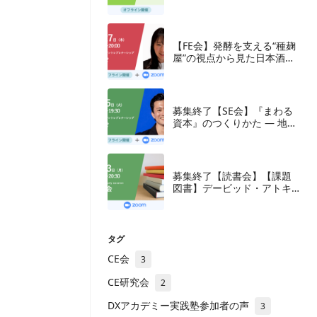
【FE会】発酵を支える“種麹
屋”の視点から見た日本酒産
業と新たな取組み
募集終了【SE会】『まわる
資本』のつくりかた — 地方
の成長企業が紡ぐ、ナラテ
ィブと多層の資本
募集終了【読書会】【課題
図書】デービッド・アトキ
ンソン『新・生産性立国
論』東洋経済新報社、2018
年
タグ
CE会
3
CE研究会
2
DXアカデミー実践塾参加者の声
3