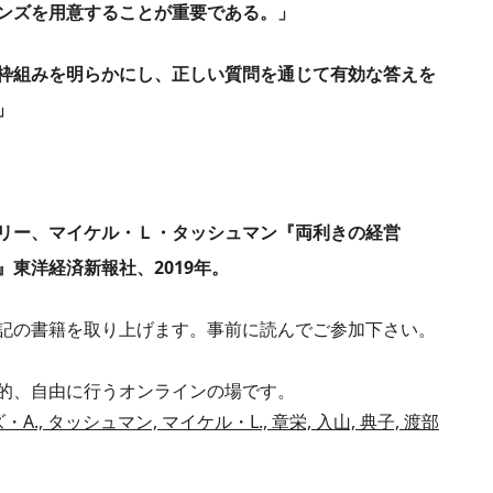
ンズを用意することが重要である。」
枠組みを明らかにし、正しい質問を通じて有効な答えを
」
イリー、マイケル・Ｌ・タッシュマン『両利きの経営
東洋経済新報社、2019年。
記の書籍を取り上げます。事前に読んでご参加下さい。
的、自由に行うオンラインの場です。
., タッシュマン, マイケル・L., 章栄, 入山, 典子, 渡部