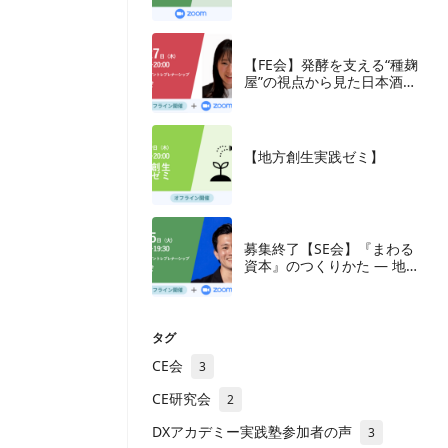
究会
【FE会】発酵を支える“種麹
屋”の視点から見た日本酒産
業と新たな取組み
【地方創生実践ゼミ】
募集終了【SE会】『まわる
資本』のつくりかた — 地方
の成長企業が紡ぐ、ナラテ
ィブと多層の資本
タグ
CE会
3
CE研究会
2
DXアカデミー実践塾参加者の声
3