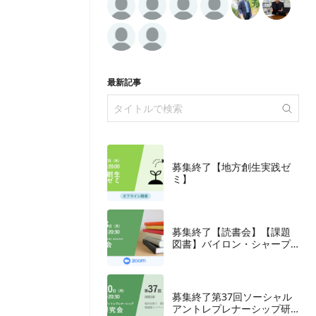
最新記事
募集終了【地方創生実践ゼ
ミ】
募集終了【読書会】【課題
図書】バイロン・シャープ
『ブランディングの科学
誰も知らないマーケテイン
グの法則11』朝日新聞出
版、2018年
募集終了第37回ソーシャル
アントレプレナーシップ研