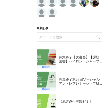
最新記事
募集終了【読書会】【課題
図書】バイロン・シャープ
『ブランディングの科学
誰も知らないマーケテイン
グの法則11』朝日新聞出
版、2018年
募集終了第37回ソーシャル
アントレプレナーシップ研
究会
【地方創生実践ゼミ】