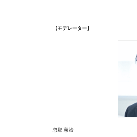
【モデレーター】
忽那 憲治