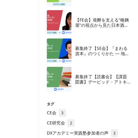
【FE会】発酵を支える“種麹
屋”の視点から見た日本酒産
業と新たな取組み
募集終了【SE会】『まわる
資本』のつくりかた — 地方
の成長企業が紡ぐ、ナラテ
ィブと多層の資本
募集終了【読書会】【課題
図書】デービッド・アトキ
ンソン『新・生産性立国
論』東洋経済新報社、2018
年
タグ
CE会
3
CE研究会
2
DXアカデミー実践塾参加者の声
3