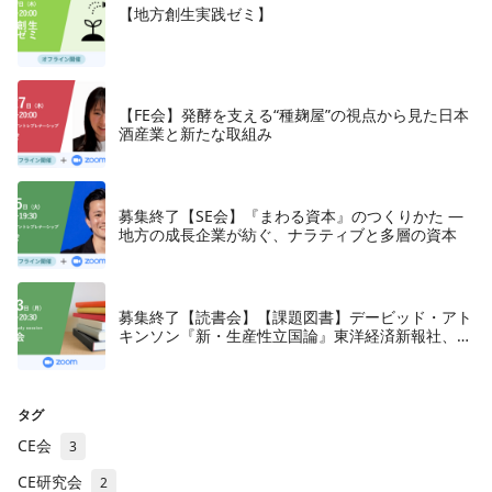
【地方創生実践ゼミ】
【FE会】発酵を支える“種麹屋”の視点から見た日本
酒産業と新たな取組み
募集終了【SE会】『まわる資本』のつくりかた —
地方の成長企業が紡ぐ、ナラティブと多層の資本
募集終了【読書会】【課題図書】デービッド・アト
キンソン『新・生産性立国論』東洋経済新報社、
2018年
タグ
CE会
3
CE研究会
2