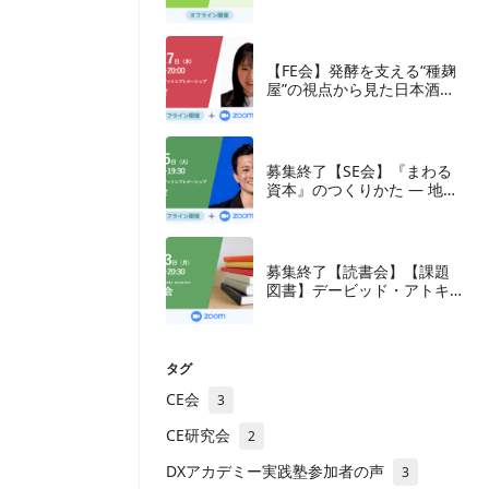
【FE会】発酵を支える“種麹
屋”の視点から見た日本酒産
業と新たな取組み
募集終了【SE会】『まわる
資本』のつくりかた — 地方
の成長企業が紡ぐ、ナラテ
ィブと多層の資本
募集終了【読書会】【課題
図書】デービッド・アトキ
ンソン『新・生産性立国
論』東洋経済新報社、2018
年
タグ
CE会
3
CE研究会
2
DXアカデミー実践塾参加者の声
3