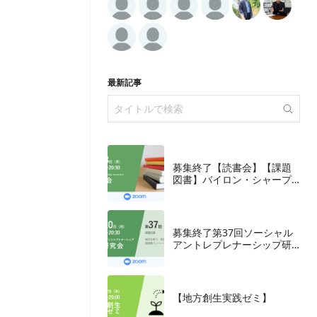
最新記事
募集終了【読書会】【課題
図書】バイロン・シャープ
『ブランディングの科学
誰も知らないマーケテイン
グの法則11』朝日新聞出
版、2018年
募集終了第37回ソーシャル
アントレプレナーシップ研
究会
【地方創生実践ゼミ】