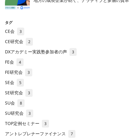
地方の成長企業が紡ぐ、ナラティブと多層の資本
タグ
CE会
3
CE研究会
2
DXアカデミー実践塾参加者の声
3
FE会
4
FE研究会
3
SE会
5
SE研究会
3
SU会
8
SU研究会
3
TOP定例セミナー
3
アントレプレナーファイナンス
7