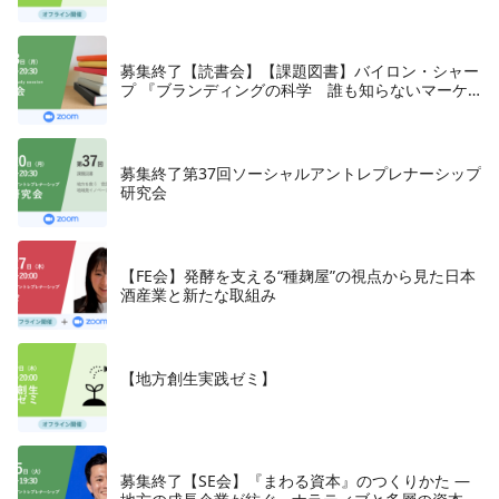
募集終了【読書会】【課題図書】バイロン・シャー
プ 『ブランディングの科学 誰も知らないマーケ
テイングの法則11』朝日新聞出版、2018年
募集終了第37回ソーシャルアントレプレナーシップ
研究会
【FE会】発酵を支える“種麹屋”の視点から見た日本
酒産業と新たな取組み
【地方創生実践ゼミ】
募集終了【SE会】『まわる資本』のつくりかた —