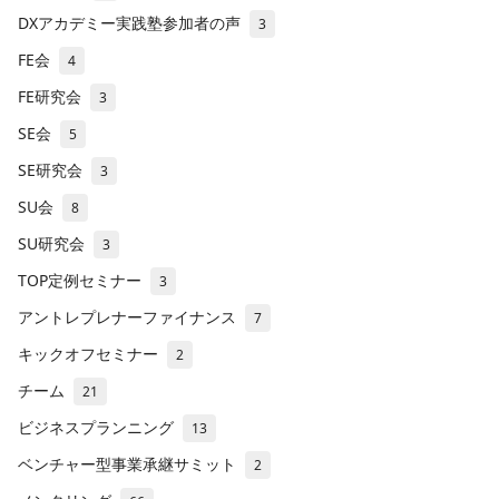
DXアカデミー実践塾参加者の声
3
FE会
4
FE研究会
3
SE会
5
SE研究会
3
SU会
8
SU研究会
3
TOP定例セミナー
3
アントレプレナーファイナンス
7
キックオフセミナー
2
チーム
21
ビジネスプランニング
13
ベンチャー型事業承継サミット
2