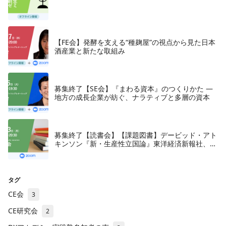
【FE会】発酵を支える“種麹屋”の視点から見た日本
酒産業と新たな取組み
募集終了【SE会】『まわる資本』のつくりかた —
地方の成長企業が紡ぐ、ナラティブと多層の資本
募集終了【読書会】【課題図書】デービッド・アト
キンソン『新・生産性立国論』東洋経済新報社、
2018年
タグ
CE会
3
CE研究会
2