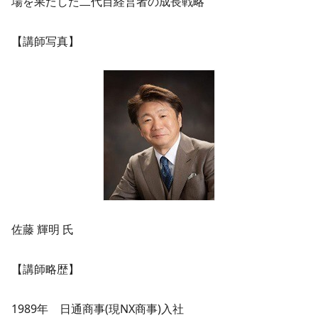
場を果たした二代目経営者の成長戦略
【講師写真】
佐藤 輝明 氏
【講師略歴】
1989年 日通商事(現NX商事)入社