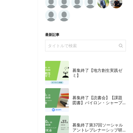
最新記事
募集終了【地方創生実践ゼ
ミ】
募集終了【読書会】【課題
図書】バイロン・シャープ
『ブランディングの科学
誰も知らないマーケテイン
グの法則11』朝日新聞出
版、2018年
募集終了第37回ソーシャル
アントレプレナーシップ研