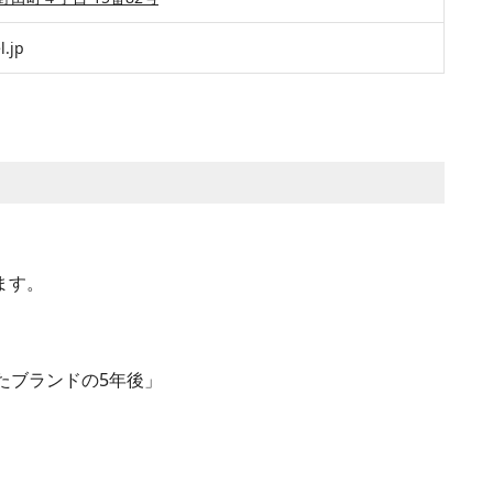
l.jp
ます。
たブランドの5年後」