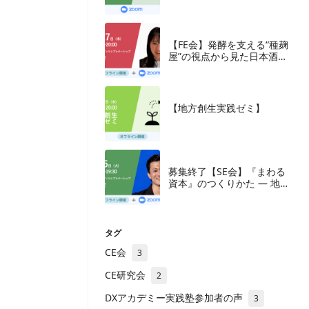
究会
【FE会】発酵を支える“種麹
屋”の視点から見た日本酒産
業と新たな取組み
【地方創生実践ゼミ】
募集終了【SE会】『まわる
資本』のつくりかた — 地方
の成長企業が紡ぐ、ナラテ
ィブと多層の資本
タグ
CE会
3
CE研究会
2
DXアカデミー実践塾参加者の声
3