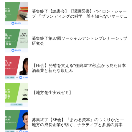
募集終了【読書会】【課題図書】バイロン・シャー
プ 『ブランディングの科学 誰も知らないマーケ
テイングの法則11』朝日新聞出版、2018年
募集終了第37回ソーシャルアントレプレナーシップ
研究会
【FE会】発酵を支える“種麹屋”の視点から見た日本
酒産業と新たな取組み
【地方創生実践ゼミ】
募集終了【SE会】『まわる資本』のつくりかた —
地方の成長企業が紡ぐ、ナラティブと多層の資本