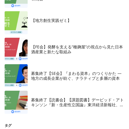
【地方創生実践ゼミ】
【FE会】発酵を支える“種麹屋”の視点から見た日本
酒産業と新たな取組み
募集終了【SE会】『まわる資本』のつくりかた —
地方の成長企業が紡ぐ、ナラティブと多層の資本
募集終了【読書会】【課題図書】デービッド・アト
キンソン『新・生産性立国論』東洋経済新報社、
2018年
タグ