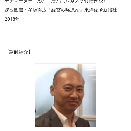
モデレーター：忽那 憲治（東京大学特任教授）
課題図書：琴坂将広『経営戦略原論』東洋経済新報社、
2018年
【講師紹介】