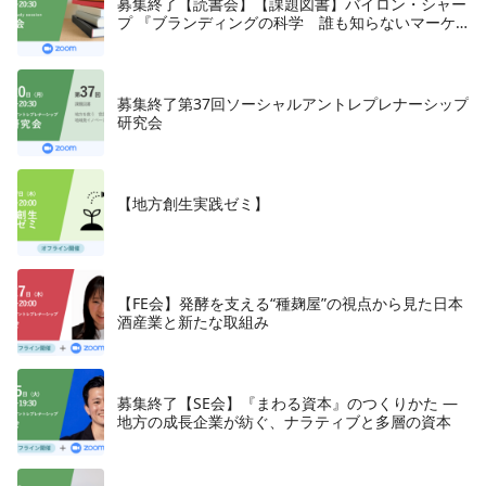
募集終了【読書会】【課題図書】バイロン・シャー
プ 『ブランディングの科学 誰も知らないマーケ
テイングの法則11』朝日新聞出版、2018年
募集終了第37回ソーシャルアントレプレナーシップ
研究会
【地方創生実践ゼミ】
【FE会】発酵を支える“種麹屋”の視点から見た日本
酒産業と新たな取組み
募集終了【SE会】『まわる資本』のつくりかた —
地方の成長企業が紡ぐ、ナラティブと多層の資本