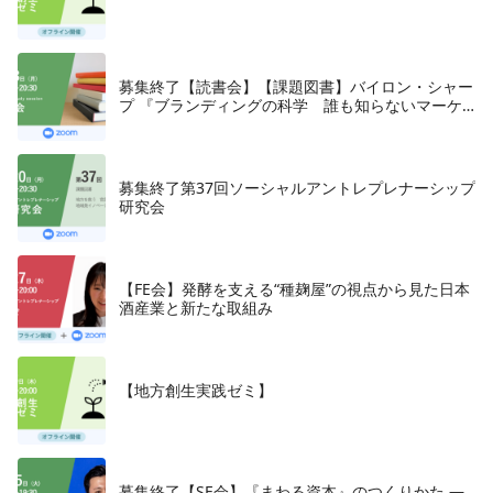
募集終了【読書会】【課題図書】バイロン・シャー
プ 『ブランディングの科学 誰も知らないマーケ
テイングの法則11』朝日新聞出版、2018年
募集終了第37回ソーシャルアントレプレナーシップ
研究会
【FE会】発酵を支える“種麹屋”の視点から見た日本
酒産業と新たな取組み
【地方創生実践ゼミ】
募集終了【SE会】『まわる資本』のつくりかた —