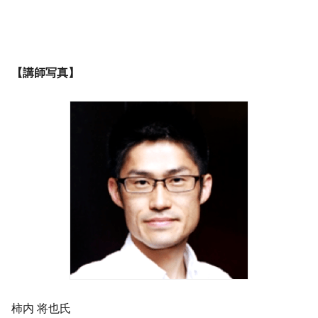
【講師写真】
柿内 将也​氏