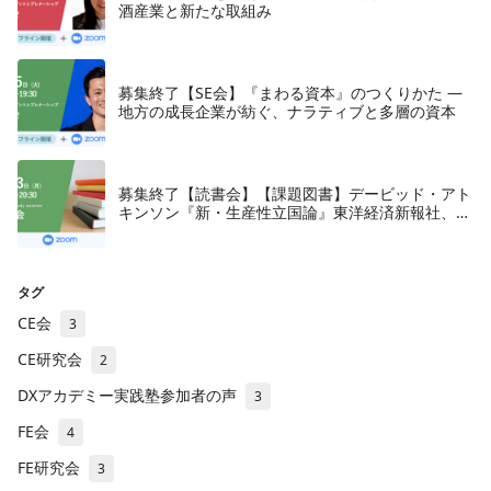
酒産業と新たな取組み
募集終了【SE会】『まわる資本』のつくりかた —
地方の成長企業が紡ぐ、ナラティブと多層の資本
募集終了【読書会】【課題図書】デービッド・アト
キンソン『新・生産性立国論』東洋経済新報社、
2018年
タグ
CE会
3
CE研究会
2
DXアカデミー実践塾参加者の声
3
FE会
4
FE研究会
3