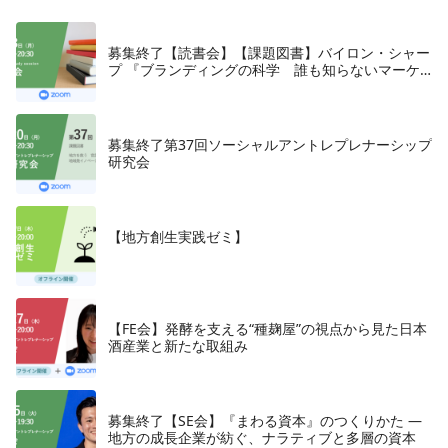
募集終了【読書会】【課題図書】バイロン・シャー
プ 『ブランディングの科学 誰も知らないマーケ
テイングの法則11』朝日新聞出版、2018年
募集終了第37回ソーシャルアントレプレナーシップ
研究会
【地方創生実践ゼミ】
【FE会】発酵を支える“種麹屋”の視点から見た日本
酒産業と新たな取組み
募集終了【SE会】『まわる資本』のつくりかた —
地方の成長企業が紡ぐ、ナラティブと多層の資本