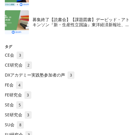
募集終了【読書会】【課題図書】デービッド・アト
キンソン『新・生産性立国論』東洋経済新報社、
2018年
タグ
CE会
3
CE研究会
2
DXアカデミー実践塾参加者の声
3
FE会
4
FE研究会
3
SE会
5
SE研究会
3
SU会
8
SU研究会
3