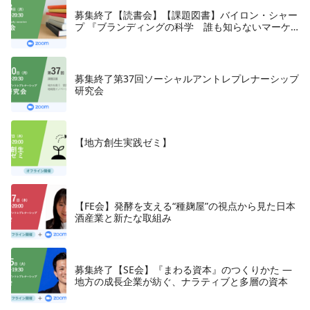
募集終了【読書会】【課題図書】バイロン・シャー
プ 『ブランディングの科学 誰も知らないマーケ
テイングの法則11』朝日新聞出版、2018年
募集終了第37回ソーシャルアントレプレナーシップ
研究会
【地方創生実践ゼミ】
【FE会】発酵を支える“種麹屋”の視点から見た日本
酒産業と新たな取組み
募集終了【SE会】『まわる資本』のつくりかた —
地方の成長企業が紡ぐ、ナラティブと多層の資本