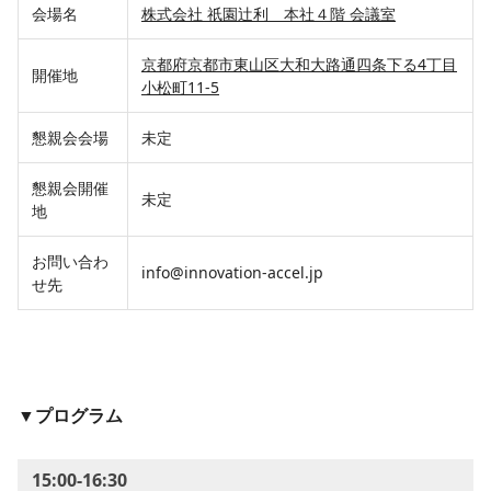
会場名
株式会社 祇園辻利 本社４階 会議室
京都府京都市東山区大和大路通四条下る4丁目
開催地
小松町11-5
懇親会会場
未定
懇親会開催
未定
地
お問い合わ
info@innovation-accel.jp
せ先
▼プログラム
15:00-16:30