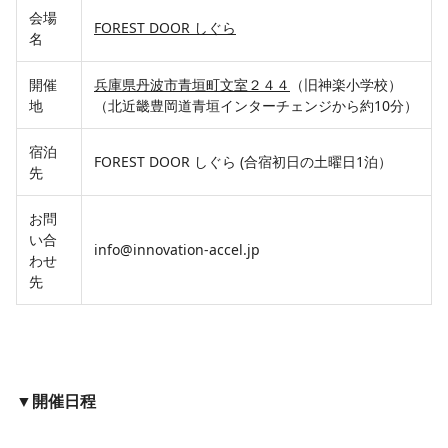
会場
FOREST DOOR しぐら
名
開催
兵庫県丹波市青垣町文室２４４
（旧神楽小学校）
地
（北近畿豊岡道青垣インターチェンジから約10分）
宿泊
FOREST DOOR しぐら (合宿初日の土曜日1泊）
先
お問
い合
info@innovation-accel.jp
わせ
先
▼開催日程