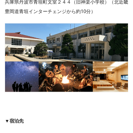
兵庫県丹波市青垣町文室２４４（旧神楽小学校）（北近畿
豊岡道青垣インターチェンジから約10分）
▼宿泊先